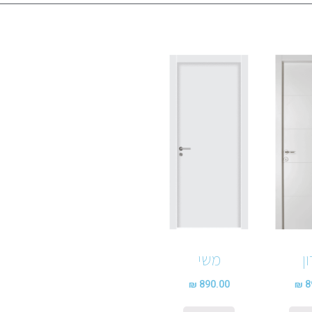
ן
משי
₪
890.00
₪
8