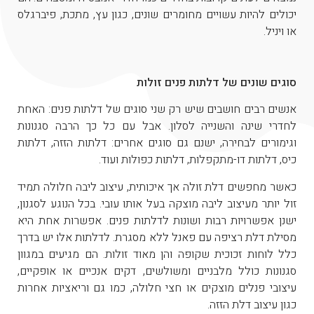
יכולים להיות עשויים מחומרים שונים, כגון עץ, מתכת, פיברגלס
או ויניל.
סוגים שונים של דלתות פנים זולות
אנשים רבים חושבים שיש רק שני סוגים של דלתות פנים: האחת
לחדרי שינה והשנייה לסלון. אבל עם כל כך הרבה סגנונות
וגימורים לבחירה, ישנם גם סוגים אחרים: דלתות הזזה, דלתות
כיס, דלתות דו-מתקפלות, דלתות כפולות ועוד.
כאשר מחפשים דלת זולה אך איכותית, עיצוב ליבה חלולה תמיד
זול יותר מעיצוב ליבה מוצקה בעל אותו עובי. בכל הנוגע לסגנון,
ישנן אפשרויות רבות ושונות לדלתות פנים. אפשרות אחת היא
מסילת דלת רציפה עם פאנל ללא מסגרת. לדלתות אלו יש בדרך
כלל לוחות זכוכית שקופה והן מאוד זולות. הם מגיעים במגוון
סגנונות כולל מלבניים ומשולשים, דקים אנכיים או אופקיים,
עיצובי פנלים מוצקים או חצי חלולה, כמו גם וריאציות אחרות
כגון עיצוב דלת הזזה.