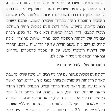
דלתות זכוכית נחשבו עד לפני מספר שנים כדלתות משרדיות,
המתאימות רק למבנים משרדיים, מסחריים ועסקיים, אך היום ניתן
לראות אותן גם בבתים פרטיים ודירות. הדלתות הללו עשויות
מזכוכית מחוסמת חזקה במיוחד שיכולה לשמש אתכם לשנים
רבות קדימה. בחיפוש אחר דלת פנים זכוכית מחיר משתלם
תוכלו למצוא דרך חברה יבואנית ולא אצל כל ספק. חברה
יבואנית של דלתות מספקת לכם מחיר ישירות מהיצרן ויכולה
להתאים לכם את עיצוב הדלת על פי הדרישות שלכם. המחיר
של דלתות הזכוכית נקבע על פי מספר פרמטרים עיקריים
ובמאמר הבא אנחנו נסקור את כולם.
היתרונות של דלת פנים זכוכית
דלת פנים זכוכית מגיעה עם יתרונות רבים ויש סיבה שהיא נחשבת
לאחת הדלתות הפופורליות ביותר במבנים משרדיים. דבר ראשון
היא מגיעה עם מראה מאוד מיוחד ובולט המעניק לחלל החדר
מראה יוקרתי. דבר שני, היא שומרת על מרחב גדול יותר
באמצעות האור החודר דרך הדלת, בין אם זה אור טבעי ובין אם זה
אור מלאכותי. בנוסף לכך, דלתות הזכוכית מותקנות ללא משקוף
כלל והיא נעה על 2 צירים לשני כיוונים, דבר אשר אינו קיים ברוב