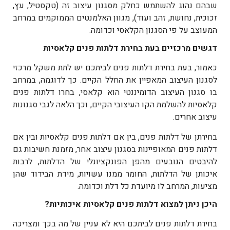
שבהם נהוג להשתמש כחלק מסגנון עיצוב זה (טקסטיל, עץ,
זכוכית, נחושת, זהב ועוד), מגוון האלמנטים הממוקמים במרחב
המעוצב על פי הסגנון הקלאסי וכדומה.
דגשים מרכזיים בעת בחירת
דלתות פנים קלאסיות
כאמור, בעת בחירת
דלתות פנים
לביתכם יש לתת משקל מרכזי
לסגנון העיצוב המאפיין את החלל הקיים. כך לדוגמה, במרחב
בו סגנון העיצוב הדומיננטי הוא קלאסי, בחרו
דלתות פנים
קלאסיות
להשלמת הקו העיצובי הקיים, וכך הלאה לגבי סגנונות
עיצוב אחרים.
בחירתן של דלתות פנים, בין אם
דלתות פנים קלאסיות
ובין אם
דלתות פנים המאופיינות בסגנון עיצוב אחר, מזמנת חשיבות גם
להיבטים הנובעים מהפן הפונקציונלי של הדלתות, לרבות
איכותן של הדלתות, החומר ממנו עשויות, מידת הבידוד שהן
מציעות, המרחב לו מיועדת כל דלת וכדומה.
היכן ניתן למצוא
דלתות פנים קלאסיות
איכותיות?
בחירת דלתות פנים לביתכם היא לא עניין של מה בכך ומצריכה